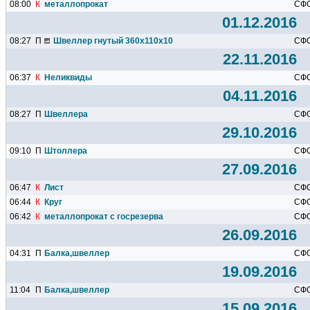
08:00
К
металлопрокат
СФ
01.12.2016
08:27
П
Швеллер гнутый 360х110х10
СФ
22.11.2016
06:37
К
Неликвиды
СФ
04.11.2016
08:27
П
Швеллера
СФ
29.10.2016
09:10
П
Штоллера
СФ
27.09.2016
06:47
К
Лист
СФ
06:44
К
Круг
СФ
06:42
К
металлопрокат с госрезерва
СФ
26.09.2016
04:31
П
Балка,швеллер
СФ
19.09.2016
11:04
П
Балка,швеллер
СФ
15.09.2016