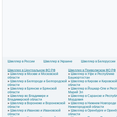
Швеллер в России
Швеллер в Украине
Швеллер в Белоруссии
Швеллер в Литве
Швеллер в Азербайджане
Швеллер
Швеллер в Латвии
Швеллер в Армении
Швеллер
Швеллер в Центральном ФО РФ
Швеллер в Приволжском ФО РФ
Швеллер в Эстонии
Швеллер в Греции
Швеллер
Швеллер в Москве и Московской
Швеллер в Уфе и Республике
Швеллер в Молдавии
Швеллер в Грузии
Швеллер
области
Башкортостан
Швеллер в Белгороде и Белгородской
Швеллер в Кирове и Кировско
области
области
Швеллер в Брянске и Брянской
Швеллер в Йошкар-Оле и Респ
области
Марий Эл
Швеллер во Владимире и
Швеллер в Саранске и Респуб
Владимирской области
Мордовия
Швеллер в Воронеже и Воронежской
Швеллер в Нижнем Новгороде
области
Нижегородской области
Швеллер в Иваново и Ивановской
Швеллер в Оренбурге и Оренб
области
области