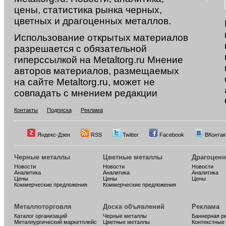
цены, статистика рынка черных,
цветных и драгоценных металлов.
Использование открытых материалов
разрешается с обязательной
гиперссылкой на Metaltorg.ru Мнение
авторов материалов, размещаемых
на сайте Metaltorg.ru, может не
совпадать с мнением редакции
Контакты
Подписка
Реклама
Яндекс-Дзен
RSS
Twitter
Facebook
ВКонтак
Черные металлы
Цветные металлы
Драгоцен
Новости
Новости
Новости
Аналитика
Аналитика
Аналитика
Цены
Цены
Цены
Коммерческие предложения
Коммерческие предложения
Металлоторговля
Доска объявлений
Реклама
Каталог организаций
Черные металлы
Баннерная р
Металлургический маркетплейс
Цветные металлы
Контекстные