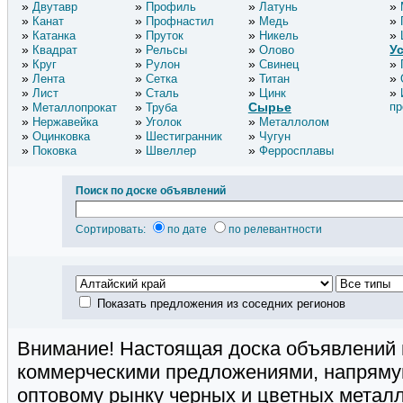
Двутавр
Профиль
Латунь
Канат
Профнастил
Медь
Катанка
Пруток
Никель
У
Квадрат
Рельсы
Олово
Круг
Рулон
Свинец
Лента
Сетка
Титан
Лист
Сталь
Цинк
Сырье
пр
Металлопрокат
Труба
Нержавейка
Уголок
Металлолом
Оцинковка
Шестигранник
Чугун
Поковка
Швеллер
Ферросплавы
Поиск по доске объявлений
Сортировать:
по дате
по релевантности
Показать предложения из соседних регионов
Внимание! Настоящая доска объявлений 
коммерческими предложениями, напряму
оптовому рынку черных и цветных метал