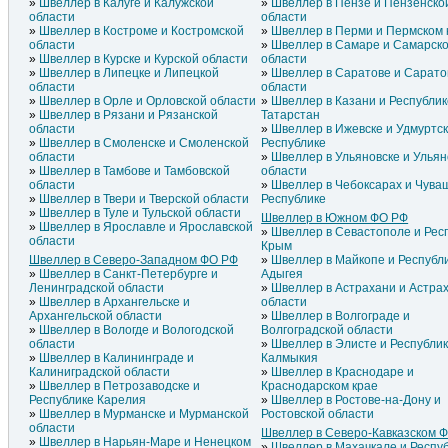
Швеллер в Калуге и Калужской
Швеллер в Пензе и Пензенско
области
области
Швеллер в Костроме и Костромской
Швеллер в Перми и Пермском 
области
Швеллер в Самаре и Самарск
Швеллер в Курске и Курской области
области
Швеллер в Липецке и Липецкой
Швеллер в Саратове и Сарато
области
области
Швеллер в Орле и Орловской области
Швеллер в Казани и Республик
Швеллер в Рязани и Рязанской
Татарстан
области
Швеллер в Ижевске и Удмуртс
Швеллер в Смоленске и Смоленской
Республике
области
Швеллер в Ульяновске и Ульян
Швеллер в Тамбове и Тамбовской
области
области
Швеллер в Чебоксарах и Чува
Швеллер в Твери и Тверской области
Республике
Швеллер в Туле и Тульской области
Швеллер в Южном ФО РФ
Швеллер в Ярославле и Ярославской
Швеллер в Севастополе и Рес
области
Крым
Швеллер в Северо-Западном ФО РФ
Швеллер в Майкопе и Республ
Швеллер в Санкт-Петербурге и
Адыгея
Ленинградской области
Швеллер в Астрахани и Астра
Швеллер в Архангельске и
области
Архангельской области
Швеллер в Волгограде и
Швеллер в Вологде и Вологодской
Волгоградской области
области
Швеллер в Элисте и Республи
Швеллер в Калининграде и
Калмыкия
Калиниградской области
Швеллер в Краснодаре и
Швеллер в Петрозаводске и
Краснодарском крае
Республике Карелия
Швеллер в Ростове-на-Дону и
Швеллер в Мурманске и Мурманской
Ростовской области
области
Швеллер в Северо-Кавказском 
Швеллер в Нарьян-Маре и Ненецком
Швеллер в Махачкале и Респу