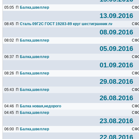
05:05
П
Балка,швеллер
СФ
13.09.2016
08:45
П
Сталь 09Г2С ГОСТ 19283-89 круг шестигранник лист труба уголок
СФ
08.09.2016
08:02
П
Балка,швеллер
СФ
05.09.2016
06:37
П
Балка,швеллер
СФ
01.09.2016
08:26
П
Балка,швеллер
СФ
29.08.2016
05:43
П
Балка,швеллер
СФ
26.08.2016
04:46
П
Балка новая,недорого
СФ
04:45
П
Балка,швеллер
СФ
23.08.2016
06:00
П
Балка,швеллер
СФ
22.08.2016