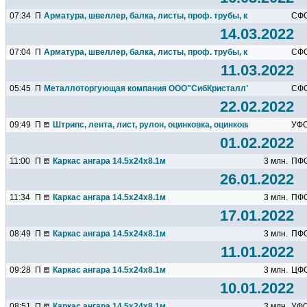
07:34
П
Арматура, швеллер, балка, листы, проф. трубы, круг, квадрат...
СФ
14.03.2022
07:04
П
Арматура, швеллер, балка, листы, проф. трубы, круг, квадрат.
СФ
11.03.2022
05:45
П
Металлоторгующая компания ООО"СибКристалл"
СФ
22.02.2022
09:49
П
Штрипс, лента, лист, рулон, оцинковка, оцинкованный...
УФ
01.02.2022
11:00
П
Каркас ангара 14.5х24х8.1м
3 млн.
ПФ
26.01.2022
11:34
П
Каркас ангара 14.5х24х8.1м
3 млн.
ПФ
17.01.2022
08:49
П
Каркас ангара 14.5х24х8.1м
3 млн.
ПФ
11.01.2022
09:28
П
Каркас ангара 14.5х24х8.1м
3 млн.
ЦФ
10.01.2022
08:51
П
Каркас ангара 14.5х24х8.1м
3 млн.
УФ