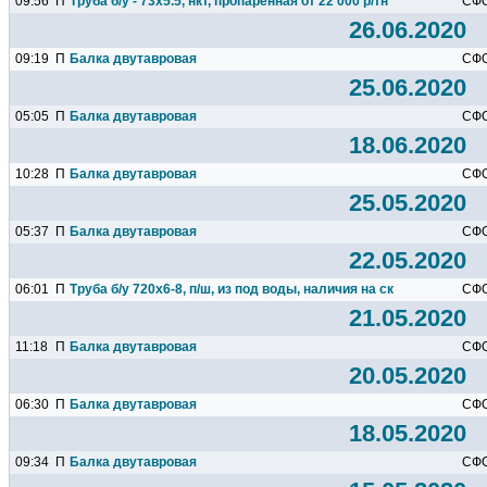
09:56
П
Труба б/у - 73х5.5, нкт, пропаренная от 22 000 р/тн
СФ
26.06.2020
09:19
П
Балка двутавровая
СФ
25.06.2020
05:05
П
Балка двутавровая
СФ
18.06.2020
10:28
П
Балка двутавровая
СФ
25.05.2020
05:37
П
Балка двутавровая
СФ
22.05.2020
06:01
П
Труба б/у 720х6-8, п/ш, из под воды, наличия на складе в г...
СФ
21.05.2020
11:18
П
Балка двутавровая
СФ
20.05.2020
06:30
П
Балка двутавровая
СФ
18.05.2020
09:34
П
Балка двутавровая
СФ