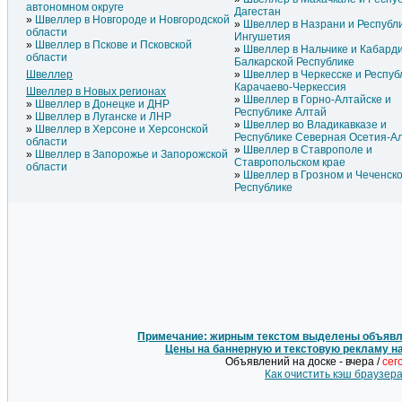
автономном округе
Дагестан
Швеллер в Новгороде и Новгородской
Швеллер в Назрани и Республ
области
Ингушетия
Швеллер в Пскове и Псковской
Швеллер в Нальчике и Кабард
области
Балкарской Республике
Швеллер
Швеллер в Черкесске и Респуб
Карачаево-Черкессия
Швеллер в Новых регионах
Швеллер в Горно-Алтайске и
Швеллер в Донецке и ДНР
Республике Алтай
Швеллер в Луганске и ЛНР
Швеллер во Владикавказе и
Швеллер в Херсоне и Херсонской
Республике Северная Осетия-А
области
Швеллер в Ставрополе и
Швеллер в Запорожье и Запорожской
Ставропольском крае
области
Швеллер в Грозном и Чеченск
Республике
Примечание: жирным текстом выделены объявле
Цены на баннерную и текстовую рекламу н
Объявлений на доске - вчера /
сег
Как очистить кэш браузер