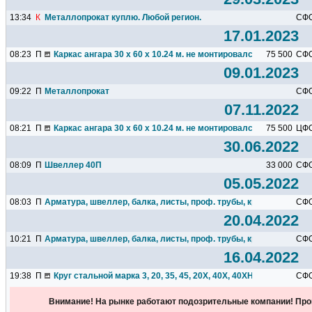
13:34
К
Металлопрокат куплю. Любой регион.
СФ
17.01.2023
08:23
П
Каркас ангара 30 х 60 х 10.24 м. не монтировался.
75 500
СФ
09.01.2023
09:22
П
Металлопрокат
СФ
07.11.2022
08:21
П
Каркас ангара 30 х 60 х 10.24 м. не монтировался.
75 500
ЦФ
30.06.2022
08:09
П
Швеллер 40П
33 000
СФ
05.05.2022
08:03
П
Арматура, швеллер, балка, листы, проф. трубы, круг, квадрат
СФ
20.04.2022
10:21
П
Арматура, швеллер, балка, листы, проф. трубы, круг, квадрат...
СФ
16.04.2022
19:38
П
Круг стальной марка 3, 20, 35, 45, 20Х, 40Х, 40ХН, 18ХГТ...
СФ
Внимание! На рынке работают подозрительные компании! Про