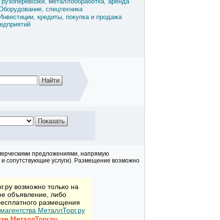
Грузоперевозки, металлообработка, аренда
Оборудование, спецтехника
Инвестиции, кредиты, покупка и продажа
едприятий
мерческими предложениями, напрямую
 и сопутствующие услуги). Размещение возможно
.ру возможно только на
ое объявление, либо
 бесплатного размещения
магентства МеталлТорг.ру
ске МеталлТорг.ру