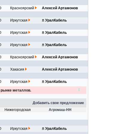
О
Красноярский
Алексей Артамонов
О
Иркутская
УралКабель
О
Иркутская
УралКабель
О
Иркутская
УралКабель
О
Красноярский
Алексей Артамонов
О
Хакасия
Алексей Артамонов
О
Иркутская
УралКабель
а рынке металлов.
Добавить свое предложение
Нижегородская
Агромаш-НН
О
Иркутская
УралКабель