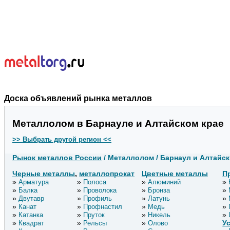
Доска объявлений рынка металлов
Металлолом в Барнауле и Алтайском крае
>> Выбрать другой регион <<
Рынок металлов России
/ Металлолом / Барнаул и Алтайск
Черные металлы
,
металлопрокат
Цветные металлы
П
Арматура
Полоса
Алюминий
Балка
Проволока
Бронза
Двутавр
Профиль
Латунь
Канат
Профнастил
Медь
Катанка
Пруток
Никель
У
Квадрат
Рельсы
Олово