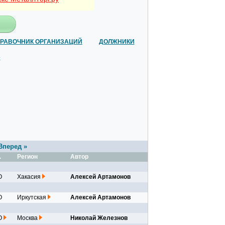
РАВОЧНИК ОРГАНИЗАЦИЙ
ДОЛЖНИКИ
Вперед »
.
Регион
Автор
ествах
О
Хакасия
Алексей Артамонов
О
Иркутская
Алексей Артамонов
ар...
О
Москва
Николай Железнов