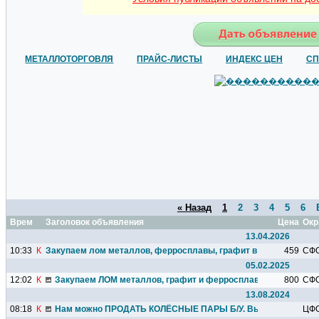
МЕТАЛЛОТОРГОВЛЯ
ПРАЙС-ЛИСТЫ
ИНДЕКС ЦЕН
СП
« Назад
1
2
3
4
5
6
Время
Заголовок объявления
Цена
Окр
13.04.2026
10:33
К
Закупаем лом металлов, ферросплавы, графит в любых колич
459
СФ
05.02.2025
12:02
К
Закупаем ЛОМ металлов, графит и ферросплавы в НСК
800
СФ
13.08.2024
08:18
К
Нам можно ПРОДАТЬ КОЛЁСНЫЕ ПАРЫ Б/У. Выкуп Колёсных п
ЦФ