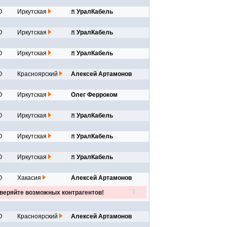
О
Иркутская
УралКабель
О
Иркутская
УралКабель
О
Иркутская
УралКабель
бу
О
Красноярский
Алексей Артамонов
О
Иркутская
Олег Ферроком
О
Иркутская
УралКабель
О
Иркутская
УралКабель
О
Иркутская
УралКабель
О
Хакасия
Алексей Артамонов
веряйте возможных контрагентов!
О
Красноярский
Алексей Артамонов