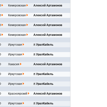
О
Кемеровская
Алексей Артамонов
О
Кемеровская
Алексей Артамонов
О
Кемеровская
Алексей Артамонов
О
Кемеровская
Алексей Артамонов
О
Иркутская
УралКабель
О
Иркутская
УралКабель
О
Хакасия
Алексей Артамонов
О
Иркутская
УралКабель
О
Иркутская
УралКабель
О
Красноярский
Алексей Артамонов
О
Иркутская
УралКабель