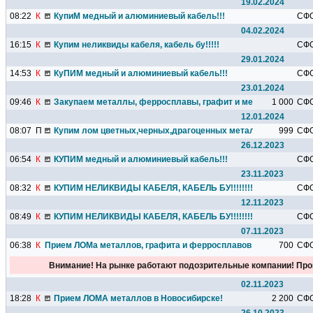
19.02.2024
08:22
К
КупиМ медный и алюминиевый кабель!!!
СФ
04.02.2024
16:15
К
Купим неликвиды кабеля, кабель бу!!!!!
СФ
29.01.2024
14:53
К
КуПИМ медный и алюминиевый кабель!!!
СФ
23.01.2024
09:46
К
Закупаем металлы, ферросплавы, графит и металлопрокат 
1 000
СФ
12.01.2024
08:07
П
Купим лом цветных,черных,драгоценных металлов
999
СФ
26.12.2023
06:54
К
КУПИМ медный и алюминиевый кабель!!!
СФ
23.11.2023
08:32
К
КУПИМ НЕЛИКВИДЫ КАБЕЛЯ, КАБЕЛЬ БУ!!!!!!!!!
СФ
12.11.2023
08:49
К
КУПИМ НЕЛИКВИДЫ КАБЕЛЯ, КАБЕЛЬ БУ!!!!!!!!!
СФ
07.11.2023
06:38
К
Прием ЛОМа металлов, графита и ферросплавов в НСК
700
СФ
Внимание! На рынке работают подозрительные компании! Про
02.11.2023
18:28
К
Прием ЛОМА металлов в Новосибирске!
2 200
СФ