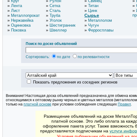
Круг
Рулон
Свинец
Лента
Сетка
Титан
Лист
Сталь
Цинк
Сырье
пр
Металлопрокат
Труба
Нержавейка
Уголок
Металлолом
Оцинковка
Шестигранник
Чугун
Поковка
Швеллер
Ферросплавы
Поиск по доске объявлений
Сортировать:
по дате
по релевантности
Показать предложения из соседних регионов
Внимание! Настоящая доска объявлений предназначена для обмена ком
относящимися к оптовому рынку черных и цветных металлов (металлолом
только на
платной основе
при условии соблюдения следующих
Правил
.
Размещение объявлений на доске МеталлТорг
платной основе. Это либо оплата за кажд
оформление пакета услуг. Также взможность
предоставляется подписчикам на
услуги инфор
Условия публикации объявлений на до